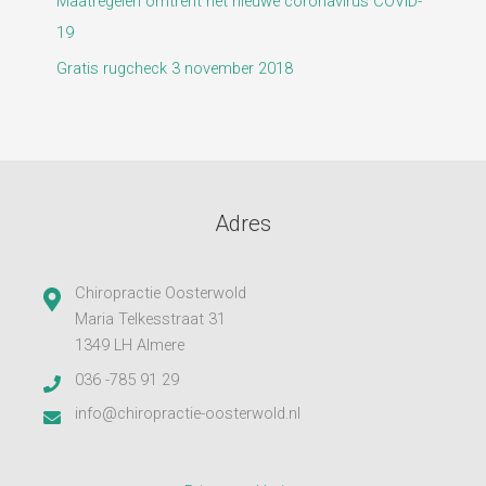
Maatregelen omtrent het nieuwe coronavirus COVID-
19
Gratis rugcheck 3 november 2018
Adres
Chiropractie Oosterwold
Maria Telkesstraat 31
1349 LH Almere
036 -785 91 29
info@chiropractie-oosterwold.nl