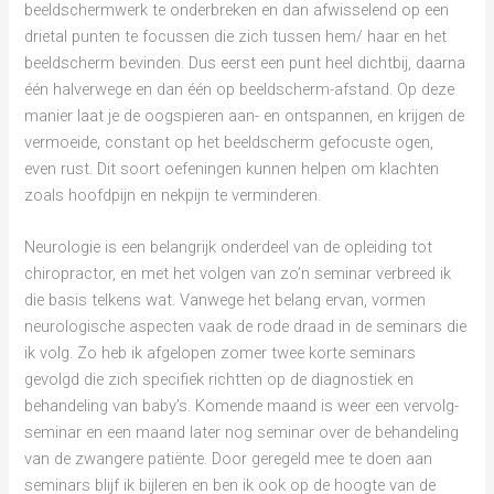
beeldschermwerk te onderbreken en dan afwisselend op een
drietal punten te focussen die zich tussen hem/ haar en het
beeldscherm bevinden. Dus eerst een punt heel dichtbij, daarna
één halverwege en dan één op beeldscherm-afstand. Op deze
manier laat je de oogspieren aan- en ontspannen, en krijgen de
vermoeide, constant op het beeldscherm gefocuste ogen,
even rust. Dit soort oefeningen kunnen helpen om klachten
zoals hoofdpijn en nekpijn te verminderen.
Neurologie is een belangrijk onderdeel van de opleiding tot
chiropractor, en met het volgen van zo’n seminar verbreed ik
die basis telkens wat. Vanwege het belang ervan, vormen
neurologische aspecten vaak de rode draad in de seminars die
ik volg. Zo heb ik afgelopen zomer twee korte seminars
gevolgd die zich specifiek richtten op de diagnostiek en
behandeling van baby’s. Komende maand is weer een vervolg-
seminar en een maand later nog seminar over de behandeling
van de zwangere patiënte. Door geregeld mee te doen aan
seminars blijf ik bijleren en ben ik ook op de hoogte van de